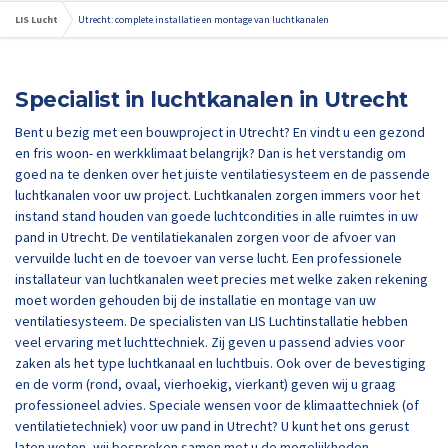
LIS Lucht
Utrecht: complete installatie en montage van luchtkanalen
Specialist in luchtkanalen in Utrecht
Bent u bezig met een bouwproject in Utrecht? En vindt u een gezond
en fris woon- en werkklimaat belangrijk? Dan is het verstandig om
goed na te denken over het juiste ventilatiesysteem en de passende
luchtkanalen voor uw project. Luchtkanalen zorgen immers voor het
instand stand houden van goede luchtcondities in alle ruimtes in uw
pand in Utrecht. De ventilatiekanalen zorgen voor de afvoer van
vervuilde lucht en de toevoer van verse lucht. Een professionele
installateur van luchtkanalen weet precies met welke zaken rekening
moet worden gehouden bij de installatie en montage van uw
ventilatiesysteem. De specialisten van LIS Luchtinstallatie hebben
veel ervaring met luchttechniek. Zij geven u passend advies voor
zaken als het type luchtkanaal en luchtbuis. Ook over de bevestiging
en de vorm (rond, ovaal, vierhoekig, vierkant) geven wij u graag
professioneel advies. Speciale wensen voor de klimaattechniek (of
ventilatietechniek) voor uw pand in Utrecht? U kunt het ons gerust
laten weten, wij bespreken samen met u de mogelijkheden.