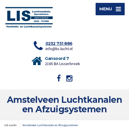
MENU
0252 751 886
info@lis-lucht.nl
Gansoord 7
2165 BA Lisserbroek
Amstelveen Luchtkanalen
en Afzuigsystemen
LIS Lucht
Amstelveen Luchtkanalen en Afzuigsystemen